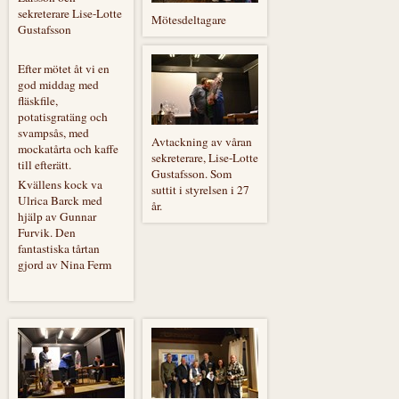
sekreterare Lise-Lotte
Mötesdeltagare
Gustafsson
Efter mötet åt vi en
god middag med
fläskfile,
potatisgratäng och
svampsås, med
Avtackning av våran
mockatårta och kaffe
sekreterare, Lise-Lotte
till efterätt.
Gustafsson. Som
Kvällens kock va
suttit i styrelsen i 27
Ulrica Barck med
år.
hjälp av Gunnar
Furvik. Den
fantastiska tårtan
gjord av Nina Ferm